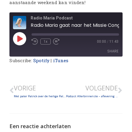
aanstaande weekend kan vinden!
Radio Maria Podcast
Radio Maria gaat naar het Missie Congres van 18-20 maart in de Basiliek van Koekelberg
1x
00:00
/
11:43
SHARE
Subscribe:
Spotify
|
iTunes
SHARE
LINK
VORIGE
VOLGENDE
EMBED
Met pater Patrick over de heilige Patrick
Podcast Allerbinnenste – aflevering 3 – Lars en Rokus (The Bowery)
Een reactie achterlaten