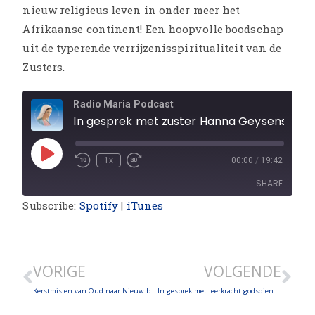
nieuw religieus leven in onder meer het
Afrikaanse continent! Een hoopvolle boodschap
uit de typerende verrijzenisspiritualiteit van de
Zusters.
Radio Maria Podcast
In gesprek met zuster Hanna Geysens, generaal-overste van de internationale associatie van de orde van reguliere kanunnikessen van het Heilig Graf
1x
00:00
/
19:42
SHARE
Subscribe:
Spotify
|
iTunes
SHARE
LINK
VORIGE
VOLGENDE
EMBED
Kerstmis en van Oud naar Nieuw bij Moeder van Vrede, met zuster Annelies
In gesprek met leerkracht godsdienst én wetenschappen Hilde Somers over geloof en de waarheid