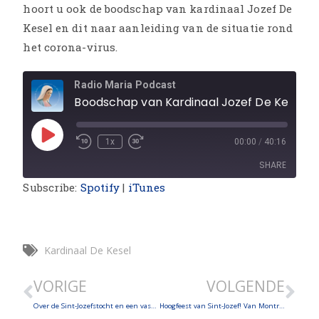
hoort u ook de boodschap van kardinaal Jozef De
Kesel en dit naar aanleiding van de situatie rond
het corona-virus.
Radio Maria Podcast
Boodschap van Kardinaal Jozef De Kesel naar aanleid
1x
00:00
/
40:16
SHARE
Subscribe:
Spotify
|
iTunes
SHARE
LINK
Kardinaal De Kesel
EMBED
VORIGE
VOLGENDE
Over de Sint-Jozefstocht en een vastenconferentie over Edith Stein
Hoogfeest van Sint-Jozef! Van Montréal naar Itapiranga. Hoe komen de Jozefieten aan hun naam?