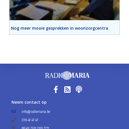
Nog meer mooie gesprekken in woonzorgcentra
Neem contact op
info@radiomaria.be
016 41 47 47
BE49 7333 7333 7771