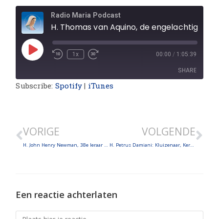
Radio Maria Podcast
H. Thomas van Aquino, de engelachtig
1x
00:00
/
1:05:39
SHARE
Subscribe:
Spotify
|
iTunes
SHARE
LINK
VORIGE
VOLGENDE
EMBED
H. John Henry Newman, 38e leraar van de Kerk
H. Petrus Damiani: Kluizenaar, Kerkleraar en raadgever van de Pausen
Een reactie achterlaten