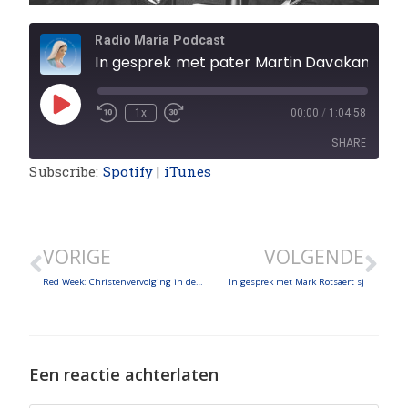
Radio Maria Podcast
In gesprek met pater Martin Davakan O.S.A.
1x
00:00
/
1:04:58
SHARE
Subscribe:
Spotify
|
iTunes
SHARE
LINK
VORIGE
VOLGENDE
EMBED
Red Week: Christenvervolging in de wereld
In gesprek met Mark Rotsaert sj
Een reactie achterlaten