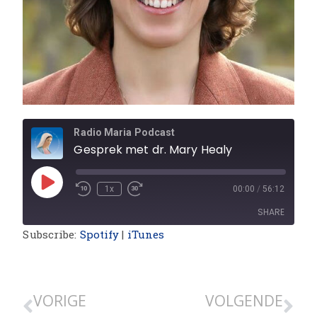
Radio Maria Podcast
Gesprek met dr. Mary Healy
1x
00:00
/
56:12
SHARE
Subscribe:
Spotify
|
iTunes
SHARE
LINK
VORIGE
VOLGENDE
EMBED