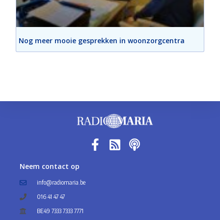
Nog meer mooie gesprekken in woonzorgcentra
Neem contact op
info@radiomaria.be
016 41 47 47
BE49 7333 7333 7771