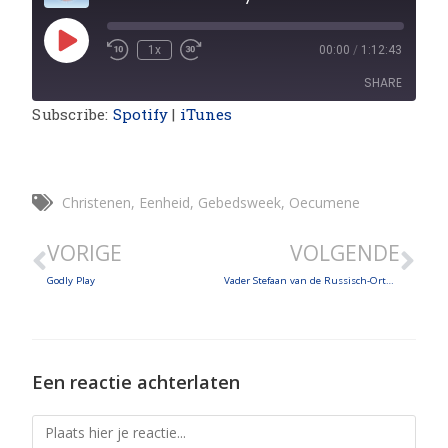
1x
00:00
/
1:12:43
SHARE
Subscribe:
Spotify
|
iTunes
SHARE
LINK
Christenen
,
Eenheid
,
Gebedsweek
,
Oecumene
EMBED
VORIGE
VOLGENDE
Godly Play
Vader Stefaan van de Russisch-Orthodoxe Kerk
Een reactie achterlaten