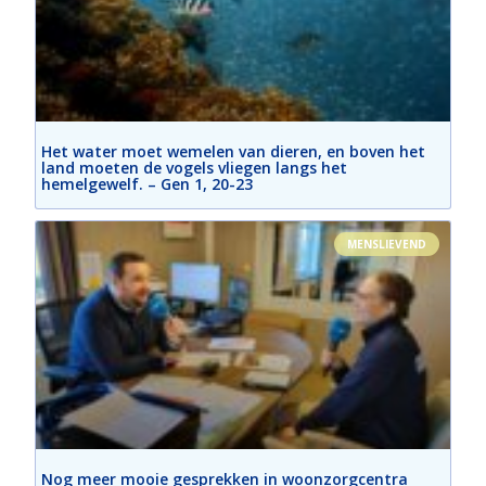
Het water moet wemelen van dieren, en boven het
land moeten de vogels vliegen langs het
hemelgewelf. – Gen 1, 20-23
MENSLIEVEND
Nog meer mooie gesprekken in woonzorgcentra