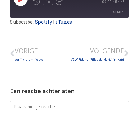
1x
00:00
/
54:45
SHARE
Subscribe:
Spotify
|
iTunes
SHARE
LINK
VORIGE
VOLGENDE
EMBED
Verrijk je familieleven!
VZW Fidema (Filles de Marie) in Haïti
Een reactie achterlaten