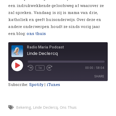
een indrukwekkende geloofsweg af waarover ze
zal spreken. Vandaag is zij is mama van drie,
katholiek en geeft huisonderwijs. Over deze en
andere onderwerpen houdt ze sinds vorig jaar
een blog:
ons thuis
Radio Maria Podcast
Linde Declercq
1x
00:00
/
58:04
SHARE
Subscribe:
Spotify
|
iTunes
SHARE
LINK
Bekering
,
Linde Declercq
,
Ons Thuis
EMBED