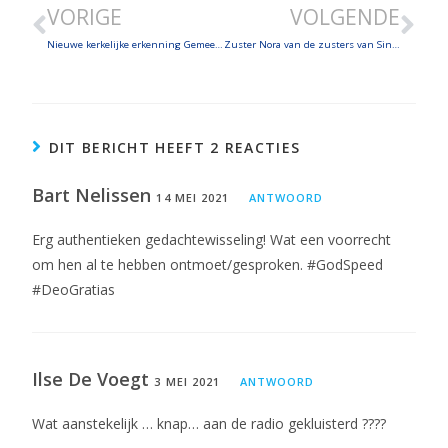
VORIGE
VOLGENDE
Nieuwe kerkelijke erkenning Gemeenschap van de Zaligsprekingen
Zuster Nora van de zusters van Sint-Jozef, gesticht door Jean-Pierre Médaille sj
DIT BERICHT HEEFT 2 REACTIES
Bart Nelissen
14 MEI 2021
ANTWOORD
Erg authentieken gedachtewisseling! Wat een voorrecht
om hen al te hebben ontmoet/gesproken. #GodSpeed
#DeoGratias
Ilse De Voegt
3 MEI 2021
ANTWOORD
Wat aanstekelijk … knap… aan de radio gekluisterd ????