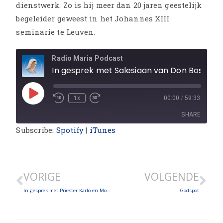
dienstwerk. Zo is hij meer dan 20 jaren geestelijk
begeleider geweest in het Johannes XIII
seminarie te Leuven.
Radio Maria Podcast
In gesprek met Salesiaan van Don Bosco Marc Vanhoutte
1x
00:00
/
59:33
SHARE
Subscribe:
Spotify
|
iTunes
SHARE
LINK
VORIGE
VOLGENDE
EMBED
In gesprek met Priester Karlo en Moeder Greta over het gezinsweekend
Godspot