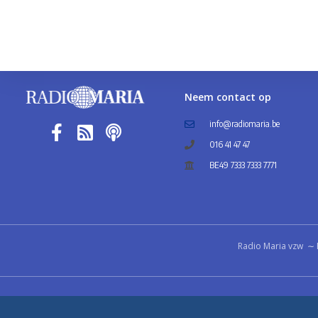
Neem contact op
info@radiomaria.be
016 41 47 47
BE49 7333 7333 7771
Radio Maria vzw ∼ 