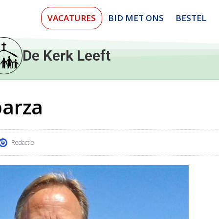
VACATURES
BID MET ONS
BESTEL
De Kerk Leeft
parza
Redactie