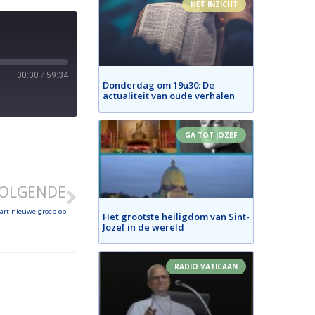
HET INZICHT
00:00
/
59:34
Donderdag om 19u30: De
actualiteit van oude verhalen
GA TOT JOZEF
OLGENDE
art nieuwe groep op
Het grootste heiligdom van Sint-
Jozef in de wereld
RADIO VATICAAN