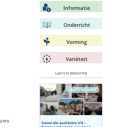
Informatie
Onderricht
Vorming
Variëteit
LAATSTE BERICHTEN
RADIO VATICAAN
euws.
Generale audiëntie 5/8 –
Pastoraal bezoek aan Assisi –