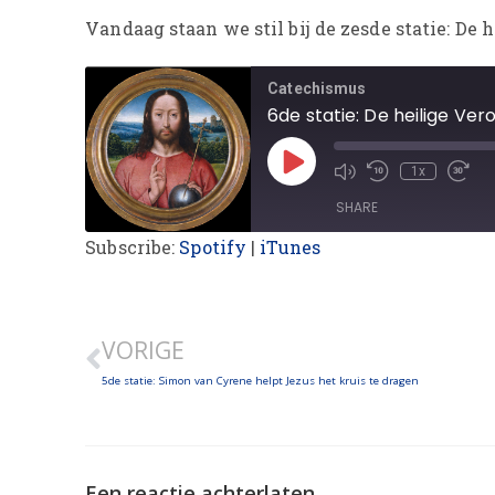
Vandaag staan we stil bij de zesde statie: De 
Catechismus
6de statie: De heilige Ve
1x
SHARE
Subscribe:
Spotify
|
iTunes
SHARE
LINK
VORIGE
EMBED
5de statie: Simon van Cyrene helpt Jezus het kruis te dragen
Een reactie achterlaten