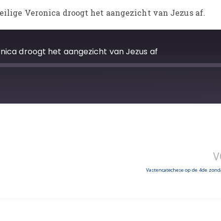
heilige Veronica droogt het aangezicht van Jezus af.
ronica droogt het aangezicht van Jezus af
V
Vastencatechese op de 4de zond