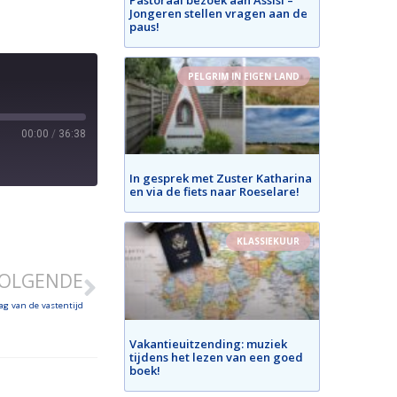
Jongeren stellen vragen aan de
paus!
PELGRIM IN EIGEN LAND
00:00
/
36:38
In gesprek met Zuster Katharina
en via de fiets naar Roeselare!
KLASSIEKUUR
OLGENDE
ag van de vastentijd
Vakantieuitzending: muziek
tijdens het lezen van een goed
boek!