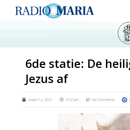
6de statie: De hei
Jezus af
maart 12, 2021
2:52 pm
No Comments