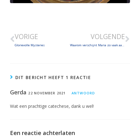
Ontmoeting met de eerste apostelen: 
SHARE
aflevering 1
Nov 16, 2021 • 30:59
VORIGE
VOLGENDE
LINK
Glorievolle Mysteries
Waarom verschijnt Maria zo vaak aan kinderen?
EMBED
DIT BERICHT HEEFT 1 REACTIE
Gerda
22 NOVEMBER 2021
ANTWOORD
Wat een prachtige catechese, dank u wel!
Een reactie achterlaten