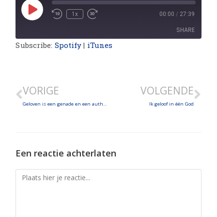
1x
00:00
/
27:39
SHARE
Subscribe:
Spotify
|
iTunes
SHARE
LINK
VORIGE
VOLGENDE
EMBED
Geloven is een genade en een authentiek menselijke daad
Ik geloof in één God
Een reactie achterlaten