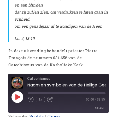
en aan blinden
dat zij zullen zien; om verdrukten te laten gaan in
vrijheid,
om een genadejaar af te kondigen van de Heer.
Lc. 4, 18-19
In deze uitzending behandelt priester Pierre
François de nummers 631-658 van de
Catechismus van de Katholieke Kerk.
Catechismus
Naam en symbolen van de Heilige Geest
1x
00:00
/
39:55
SHARE
Subscribe:
Spotify
|
iTunes