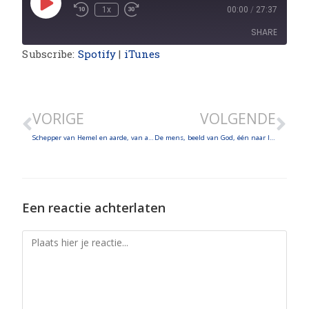
1x
00:00
/
27:37
SHARE
Subscribe:
Spotify
|
iTunes
SHARE
LINK
VORIGE
VOLGENDE
EMBED
Schepper van Hemel en aarde, van al wat zichtbaar en onzichtbaar is
De mens, beeld van God, één naar lichaam en ziel
Een reactie achterlaten