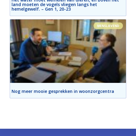
land moeten de vogels vliegen langs het
hemelgewelf. – Gen 1, 20-23
De vreugden van Sint-Jozef - Aflevering 
6
Mar 28, 2019 • 31:51
Pater Jan Meeuws begeleidt ons opnieuw een in reeks catecheses die te maken hebben met de grote heilige die we vieren in de maand maart en dat is natuurlijk Sint-Jozef! We staan samen met hem stil bij de zeven Vreugden van Sint-Jozef!
MENSLIEVEND
Nog meer mooie gesprekken in woonzorgcentra