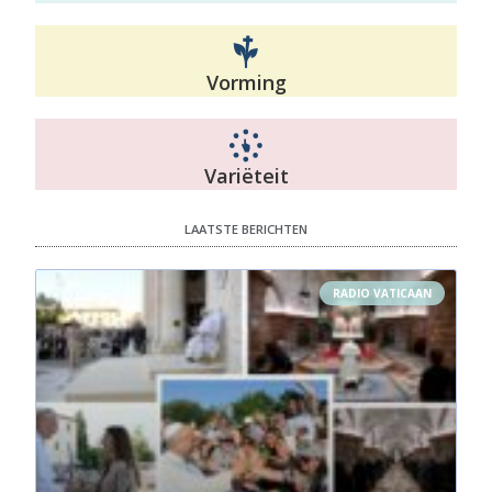
De vreugden van Sint-Jozef - Aflevering 
3
Mar 28, 2019 • 33:41
Vorming
Pater Jan Meeuws begeleidt ons opnieuw een in reeks catecheses die te maken hebben met de grote heilige die we vieren in de maand maart en dat is natuurlijk Sint-Jozef! We staan samen met hem stil bij de zeven Vreugden van Sint-Jozef!
Variëteit
LAATSTE BERICHTEN
RADIO VATICAAN