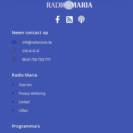
De vreugden van Sint-Jozef - Aflevering 
7
Mar 28, 2019 • 31:23
Pater Jan Meeuws begeleidt ons opnieuw een in reeks catecheses die te maken hebben met de grote heilige die we vieren in de maand maart en dat is natuurlijk Sint-Jozef! We staan samen met hem stil bij de zeven Vreugden van Sint-Jozef!
Neem contact op
info@radiomaria.be
016 41 47 47
BE49 7333 7333 7771
Radio Maria
Over ons
Privacy Verklaring
Contact
Giften
Programma's