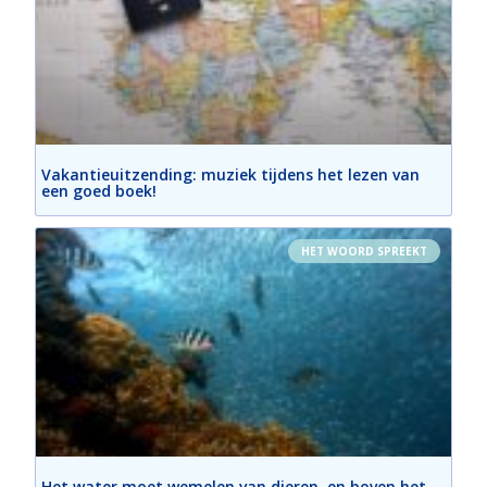
De vreugden van Sint-Jozef - Aflevering 
5
Mar 28, 2019 • 33:03
Pater Jan Meeuws begeleidt ons opnieuw een in reeks catecheses die te maken hebben met de grote heilige die we vieren in de maand maart en dat is natuurlijk Sint-Jozef! We staan samen met hem stil bij de zeven Vreugden van Sint-Jozef!
Vakantieuitzending: muziek tijdens het lezen van
een goed boek!
HET WOORD SPREEKT
Het water moet wemelen van dieren, en boven het