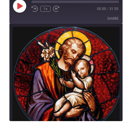
1x
00:00
/
31:55
SHARE