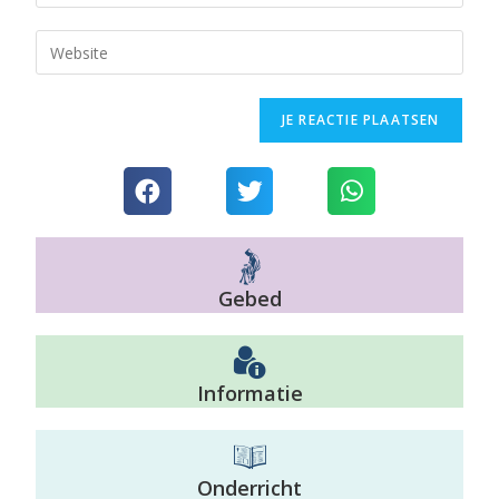
De vreugden van Sint-Jozef - Aflevering 
2
Mar 28, 2019 • 31:00
Pater Jan Meeuws begeleidt ons opnieuw een in reeks catecheses die te maken hebben met de grote heilige die we vieren in de maand maart en dat is natuurlijk Sint-Jozef! We staan samen met hem stil bij de zeven Vreugden van Sint-Jozef!
Gebed
Informatie
Onderricht