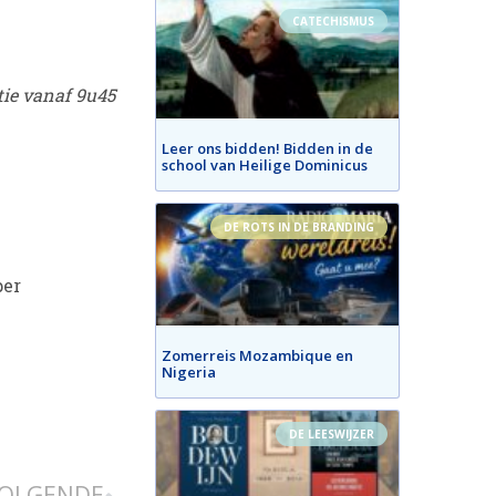
CATECHISMUS
tie vanaf 9u45
Leer ons bidden! Bidden in de
school van Heilige Dominicus
DE ROTS IN DE BRANDING
per
Zomerreis Mozambique en
Nigeria
DE LEESWIJZER
OLGENDE