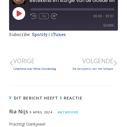
Betekenis en liturgie van de Goede Week
1x
00:00
/
39:57
SHARE
Subscribe:
Spotify
|
iTunes
SHARE
LINK
VORIGE
VOLGENDE
EMBED
Catechese over Witte Donderdag
De verrijzenis van het lichaam
DIT BERICHT HEEFT 1 REACTIE
Ria Nijs
9 APRIL 2024
ANTWOORD
Prachtig! Dankjewel