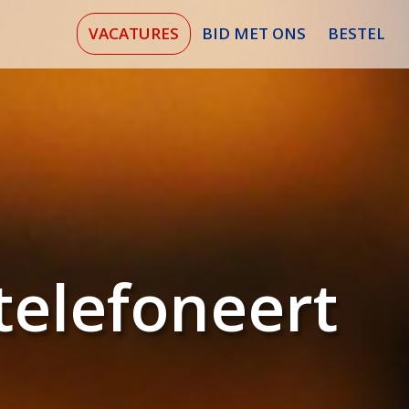
VACATURES
BID MET ONS
BESTEL
telefoneert