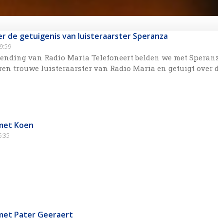
er de getuigenis van luisteraarster Speranza
9:59
zending van Radio Maria Telefoneert belden we met Speranz
jaren trouwe luisteraarster van Radio Maria en getuigt over 
met Koen
:35
met Pater Geeraert