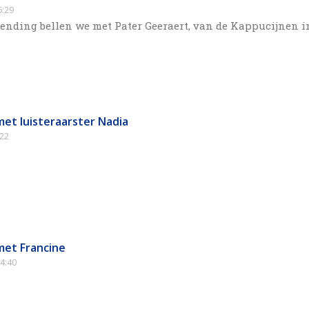
:29
zending bellen we met Pater Geeraert, van de Kappucijnen i
met luisteraarster Nadia
22
met Francine
4:40