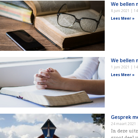
We bellen 
8 juni 2021
14
Lees Meer »
We bellen 
1 juni 2021
14
Lees Meer »
Gesprek me
24 maart 2021
In deze uit
groot deel