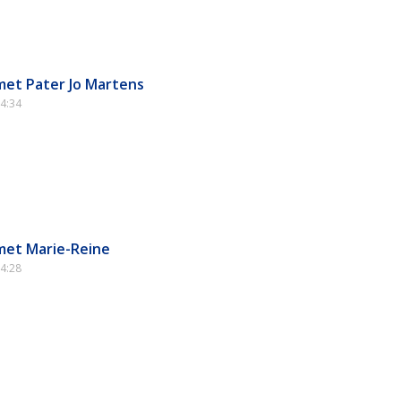
met Pater Jo Martens
4:34
met Marie-Reine
4:28