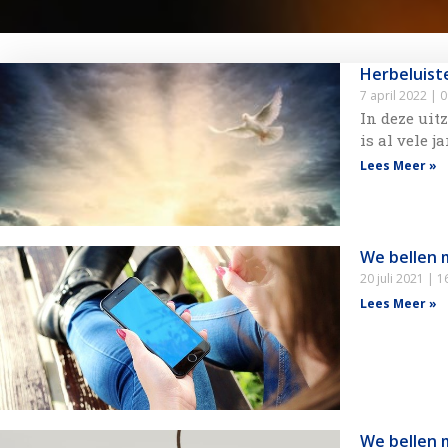
Herbeluist
7 april 2022
0
In deze uit
is al vele 
Lees Meer »
We bellen 
20 juli 2021
16
Lees Meer »
We bellen 