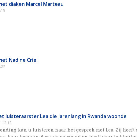
met diaken Marcel Marteau
:15
met Nadine Criel
:27
t luisteraarster Lea die jarenlang in Rwanda woonde
12:13
zending kan u luisteren naar het gesprek met Lea. Zij heeft
 van haar leven in Rwanda gewoond en heeft daar het heili