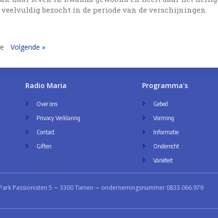
veelvuldig bezocht in de periode van de verschijningen.
ge
Volgende »
Radio Maria
Programma's
Over ons
Gebed
Privacy Verklaring
Vorming
Contact
Informatie
Giften
Onderricht
Variëteit
Park Passionisten 5 ∼ 3300 Tienen ∼ ondernemingsnummer 0833.066.979