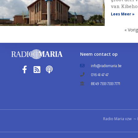
van Kibeho 
Lees Meer »
« Vori
Neem contact op
info@radiomaria.be
016 41 47 47
BE49 7333 7333 7771
Radio Maria vzw ∼ 