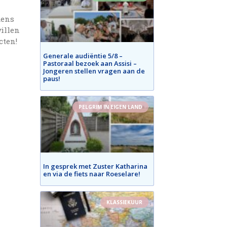
dens
willen
cten!
Generale audiëntie 5/8 –
Pastoraal bezoek aan Assisi –
Jongeren stellen vragen aan de
paus!
PELGRIM IN EIGEN LAND
In gesprek met Zuster Katharina
en via de fiets naar Roeselare!
KLASSIEKUUR