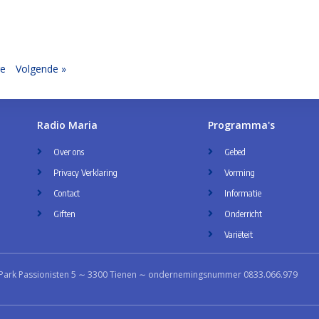
ge
Volgende »
Radio Maria
Programma's
Over ons
Gebed
Privacy Verklaring
Vorming
Contact
Informatie
Giften
Onderricht
Variëteit
Park Passionisten 5 ∼ 3300 Tienen ∼ ondernemingsnummer 0833.066.979