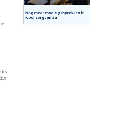
Nog meer mooie gesprekken in
woonzorgcentra
be
tens
die