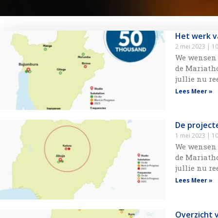
Het werk v
2 mei 2023
10
We wensen z
de Mariatho
jullie nu r
Lees Meer »
De projecte
1 mei 2023
10
We wensen z
de Mariatho
jullie nu r
Lees Meer »
Overzicht 