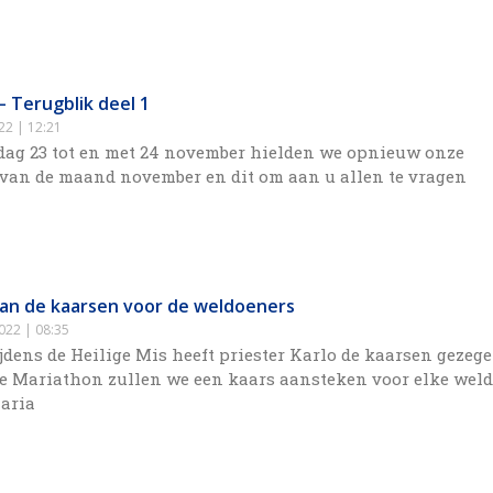
– Terugblik deel 1
022
12:21
ag 23 tot en met 24 november hielden we opnieuw onze
van de maand november en dit om aan u allen te vragen
an de kaarsen voor de weldoeners
2022
08:35
dens de Heilige Mis heeft priester Karlo de kaarsen gezege
ze Mariathon zullen we een kaars aansteken voor elke wel
Maria