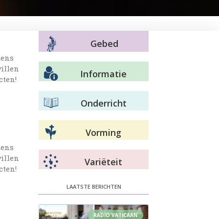
Gebed
dens
willen
Informatie
cten!
Onderricht
Vorming
dens
willen
Variëteit
cten!
LAATSTE BERICHTEN
RADIO VATICAAN