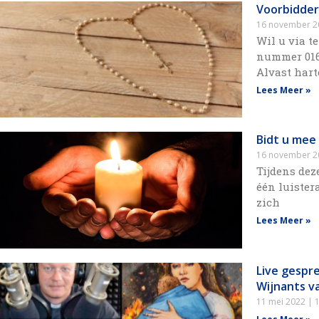
Voorbidder
16 november 
Wil u via t
nummer 016
Alvast hart
Lees Meer »
Bidt u mee
16 november 
Tijdens de
één luister
zich
Lees Meer »
Live gespr
Wijnants v
11 mei 2022
1