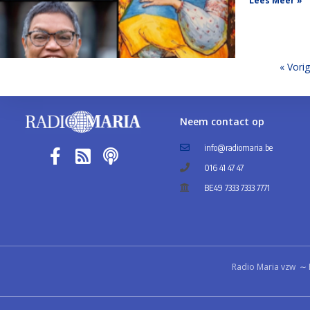
Lees Meer »
« Vori
Neem contact op
info@radiomaria.be
016 41 47 47
BE49 7333 7333 7771
Radio Maria vzw ∼ 