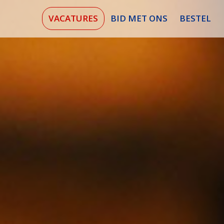
VACATURES
BID MET ONS
BESTEL