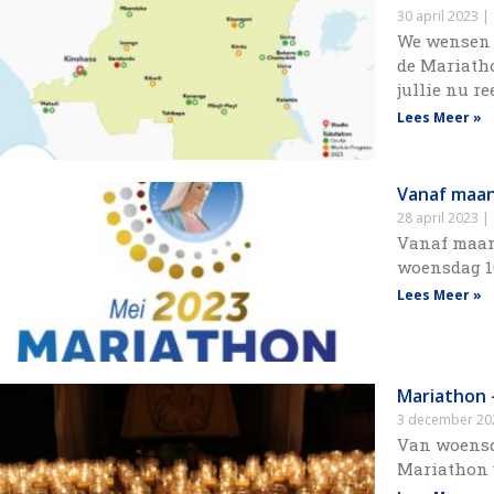
30 april 2023
We wensen z
de Mariatho
jullie nu r
Lees Meer »
Vanaf maan
28 april 2023
Vanaf maan
woensdag 10
Lees Meer »
Mariathon 
3 december 2
Van woensd
Mariathon 