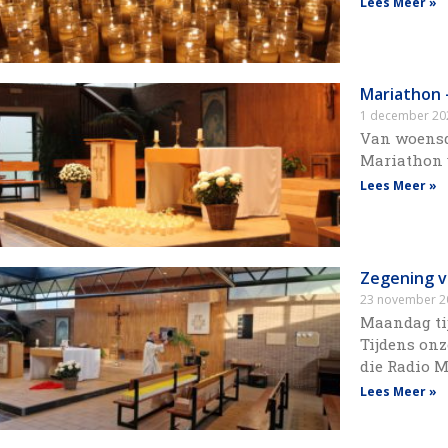
Lees Meer »
Mariathon 
1 december 2
Van woensd
Mariathon 
Lees Meer »
Zegening v
23 november 
Maandag tij
Tijdens on
die Radio 
Lees Meer »