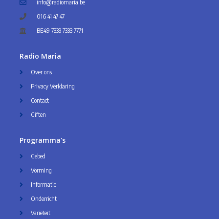
info@radiomaria.be
016 41 47 47
BE49 7333 7333 7771
Radio Maria
Over ons
Privacy Verklaring
Contact
Giften
Programma's
Gebed
Vorming
Informatie
Onderricht
Variëteit