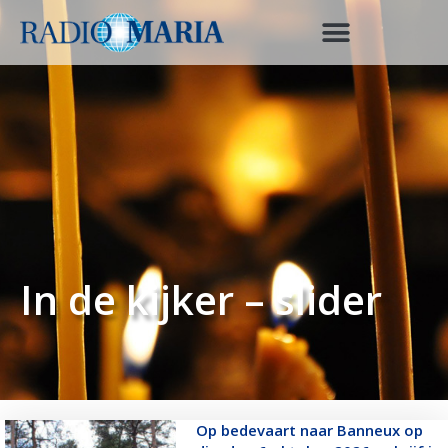
In de kijker – slider
Op bedevaart naar Banneux op