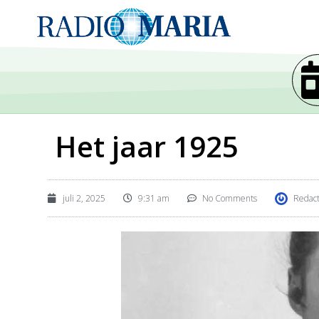
Het jaar 1925
juli 2, 2025
9:31 am
No Comments
Redact