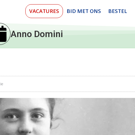
VACATURES
BID MET ONS
BESTEL
Anno Domini
ie