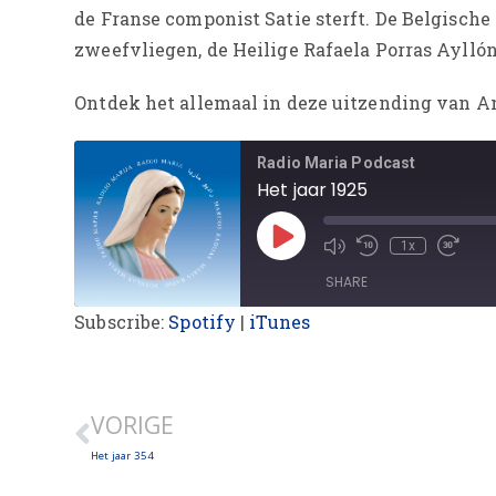
de Franse componist Satie sterft. De Belgisch
zweefvliegen, de Heilige Rafaela Porras Ayllón
Ontdek het allemaal in deze uitzending van A
Radio Maria Podcast
Het jaar 1925
1x
SHARE
Subscribe:
Spotify
|
iTunes
SHARE
LINK
VORIGE
EMBED
Het jaar 354