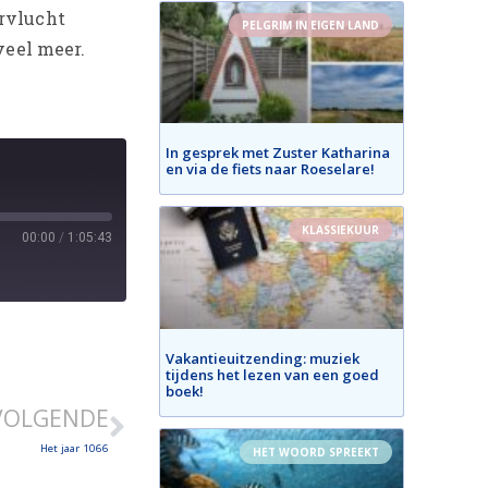
urvlucht
PELGRIM IN EIGEN LAND
veel meer.
In gesprek met Zuster Katharina
en via de fiets naar Roeselare!
KLASSIEKUUR
00:00
/
1:05:43
Vakantieuitzending: muziek
tijdens het lezen van een goed
boek!
VOLGENDE
Het jaar 1066
HET WOORD SPREEKT