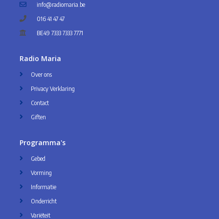
info@radiomaria.be
016 41 47 47
BE49 7333 7333 7771
Radio Maria
Over ons
Privacy Verklaring
Contact
Giften
Programma's
Gebed
Vorming
Informatie
Onderricht
Variëteit