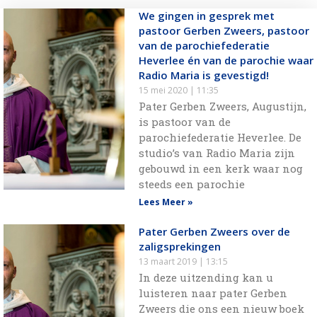
We gingen in gesprek met
pastoor Gerben Zweers, pastoor
van de parochiefederatie
Heverlee én van de parochie waar
Radio Maria is gevestigd!
15 mei 2020
11:35
Pater Gerben Zweers, Augustijn,
is pastoor van de
parochiefederatie Heverlee. De
studio’s van Radio Maria zijn
gebouwd in een kerk waar nog
steeds een parochie
Lees Meer »
Pater Gerben Zweers over de
zaligsprekingen
13 maart 2019
13:15
In deze uitzending kan u
luisteren naar pater Gerben
Zweers die ons een nieuw boek