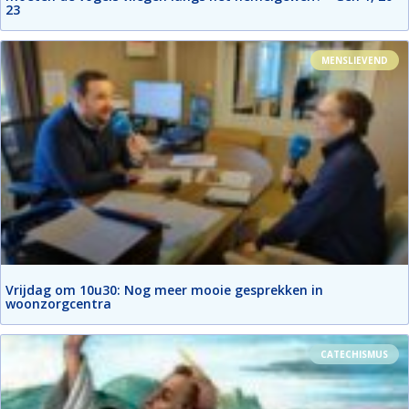
23
MENSLIEVEND
Vrijdag om 10u30: Nog meer mooie gesprekken in
woonzorgcentra
CATECHISMUS