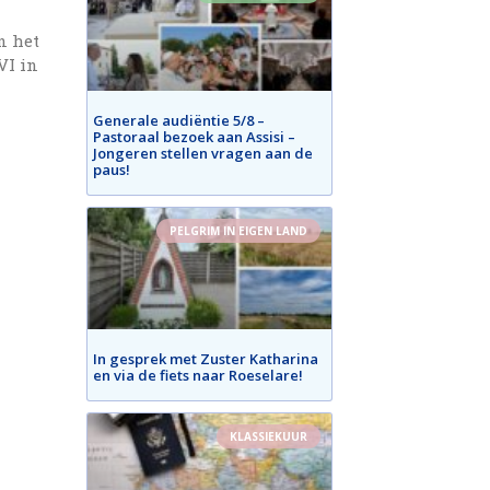
n het
VI in
Generale audiëntie 5/8 –
Pastoraal bezoek aan Assisi –
Jongeren stellen vragen aan de
paus!
PELGRIM IN EIGEN LAND
n
In gesprek met Zuster Katharina
en via de fiets naar Roeselare!
KLASSIEKUUR