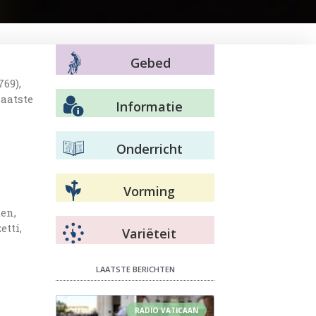
Gebed
769),
laatste
Informatie
Onderricht
Vorming
ten,
etti,
Variëteit
LAATSTE BERICHTEN
RADIO VATICAAN