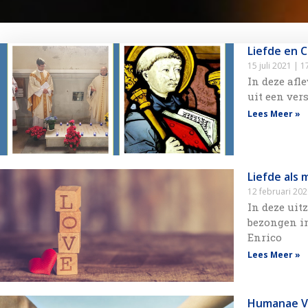
Liefde en 
15 juli 2021
17
In deze afl
uit een ver
Lees Meer »
Liefde als 
12 februari 20
In deze uit
bezongen in
Enrico
Lees Meer »
Humanae Vi