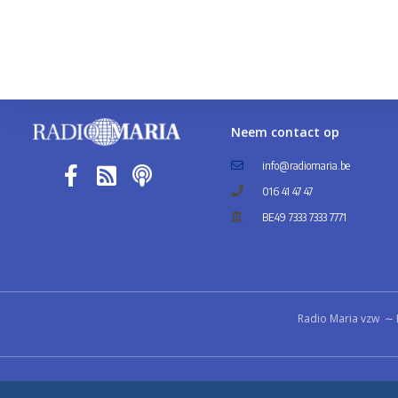
Neem contact op
info@radiomaria.be
016 41 47 47
BE49 7333 7333 7771
Radio Maria vzw ∼ 