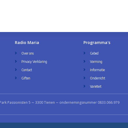
Radio Maria
Programma's
Over ons
Gebed
Privacy Verklaring
Vorming
Contact
Informatie
Giften
Onderricht
Variëteit
Park Passionisten 5 ∼ 3300 Tienen ∼ ondernemingsnummer 0833.066.979