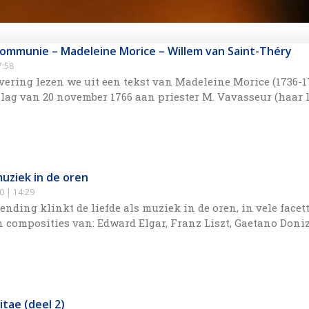
Communie – Madeleine Morice – Willem van Saint-Théry
:58
evering lezen we uit een tekst van Madeleine Morice (1736-1
slag van 20 november 1766 aan priester M. Vavasseur (haar 
muziek in de oren
20
14:29
zending klinkt de liefde als muziek in de oren, in vele facet
 composities van: Edward Elgar, Franz Liszt, Gaetano Doniz
tae (deel 2)