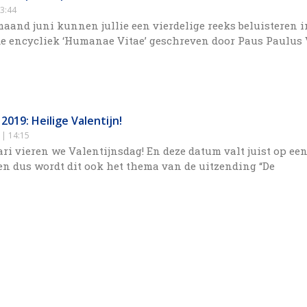
3:44
maand juni kunnen jullie een vierdelige reeks beluisteren i
e encycliek ‘Humanae Vitae’ geschreven door Paus Paulus 
 2019: Heilige Valentijn!
9
14:15
ari vieren we Valentijnsdag! En deze datum valt juist op ee
n dus wordt dit ook het thema van de uitzending “De