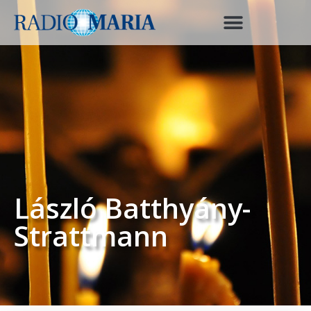
László Batthyány-
Strattmann