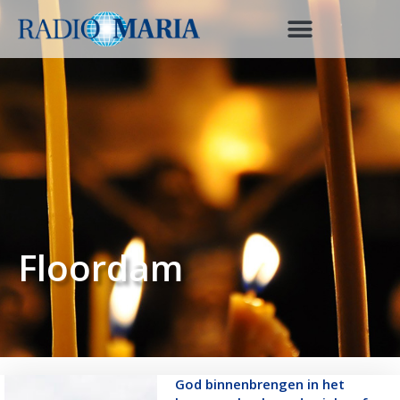
Floordam
God binnenbrengen in het