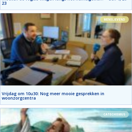
23
MENSLIEVEND
Vrijdag om 10u30: Nog meer mooie gesprekken in
woonzorgcentra
CATECHISMUS