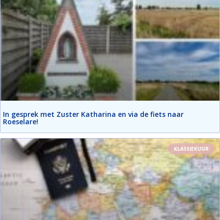
In gesprek met Zuster Katharina en via de fiets naar
Roeselare!
KLASSIEKUUR