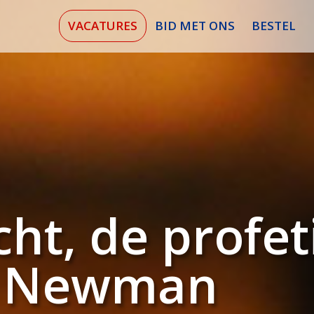
VACATURES
BID MET ONS
BESTEL
icht, de profe
H. Newman