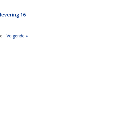
flevering 16
ge
Volgende »