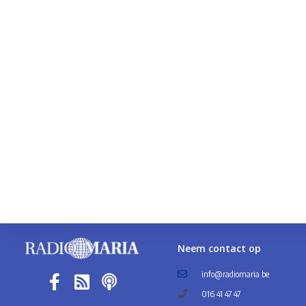
Neem contact op
info@radiomaria.be
016 41 47 47