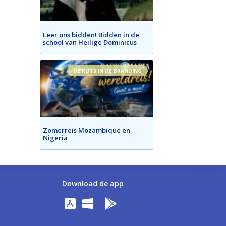
Leer ons bidden! Bidden in de
school van Heilige Dominicus
DE ROTS IN DE BRANDING
Zomerreis Mozambique en
Nigeria
Download de app