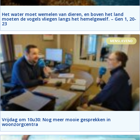
Het water moet wemelen van dieren, en boven het land
moeten de vogels vliegen langs het hemelgewelf. – Gen 1, 20-
23
MENSLIEVEND
Vrijdag om 10u30: Nog meer mooie gesprekken in
woonzorgcentra