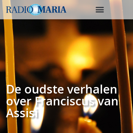
De oudste verhalen
over Franciscus van
Assisi