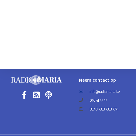
Neem contact op
info@radiomaria.be
016 41 47 47
BE49 7333 7333 7771