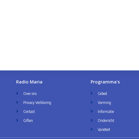
Radio Maria
Programma's
Over ons
Gebed
Privacy Verklaring
Vorming
Contact
Informatie
Giften
Onderricht
Variëteit