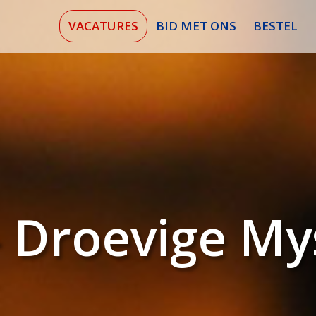
VACATURES
BID MET ONS
BESTEL
 Droevige My