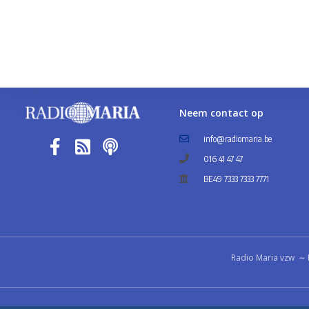
Neem contact op
info@radiomaria.be
016 41 47 47
BE49 7333 7333 7771
Radio Maria vzw ∼ 