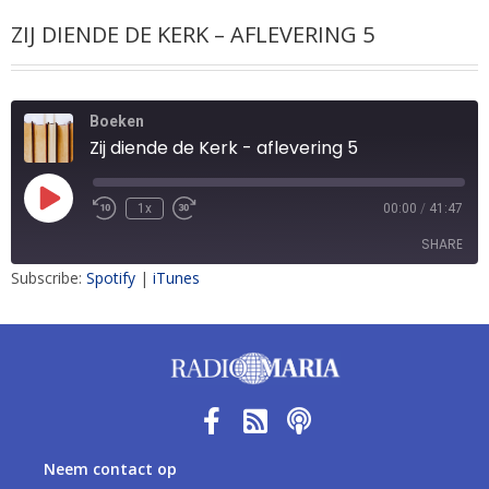
ZIJ DIENDE DE KERK – AFLEVERING 5
Boeken
Zij diende de Kerk - aflevering 5
1x
00:00
/
41:47
SHARE
Subscribe:
Spotify
|
iTunes
SHARE
LINK
EMBED
Neem contact op