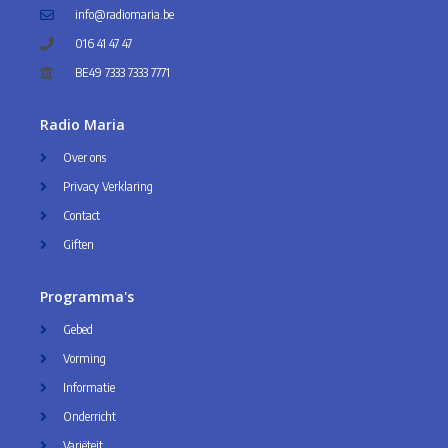
info@radiomaria.be
016 41 47 47
BE49 7333 7333 7771
Radio Maria
Over ons
Privacy Verklaring
Contact
Giften
Programma's
Gebed
Vorming
Informatie
Onderricht
Variëteit