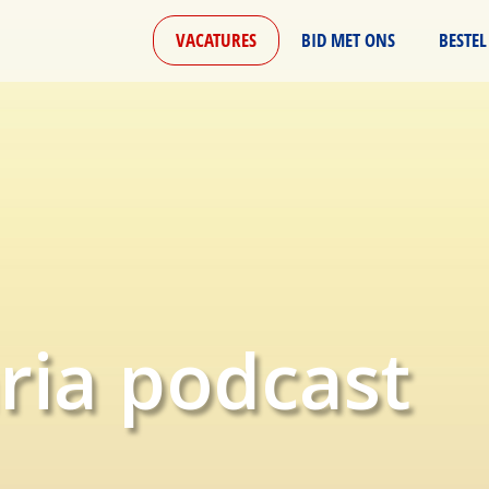
VACATURES
BID MET ONS
BESTEL
ria podcast