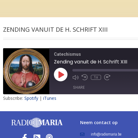
ZENDING VANUIT DE H. SCHRIFT XIII
Catechismus
Zending vanuit de H. Schrift XIII
1x
SHARE
Subscribe:
Spotify
|
iTunes
SHARE
LINK
Neem contact op
EMBED
info@radiomaria.be