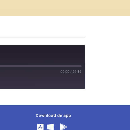
00:00
/
29:16
Download de app