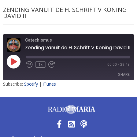
ZENDING VANUIT DE H. SCHRIFT V KONING
DAVID II
Catechismus
Zending vanuit de H. Schrift V Koning David II
1x
00:00
/
29:48
SHARE
Subscribe:
Spotify
|
iTunes
SHARE
LINK
EMBED