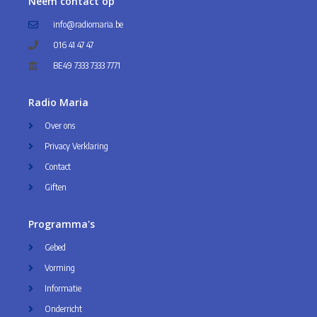
Neem contact op
info@radiomaria.be
016 41 47 47
BE49 7333 7333 7771
Radio Maria
Over ons
Privacy Verklaring
Contact
Giften
Programma's
Gebed
Vorming
Informatie
Onderricht