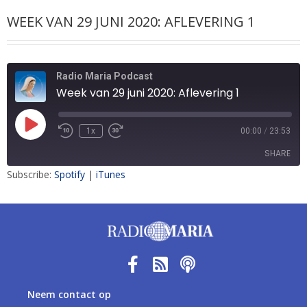
WEEK VAN 29 JUNI 2020: AFLEVERING 1
Radio Maria Podcast
Week van 29 juni 2020: Aflevering 1
1x
00:00
/
23:53
SHARE
Subscribe:
Spotify
|
iTunes
SHARE
LINK
EMBED
Neem contact op