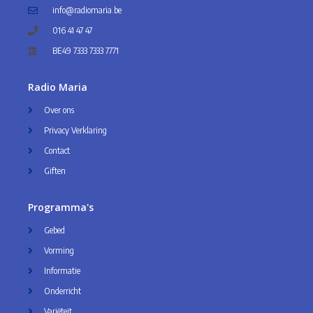
info@radiomaria.be
016 41 47 47
BE49 7333 7333 7771
Radio Maria
Over ons
Privacy Verklaring
Contact
Giften
Programma's
Gebed
Vorming
Informatie
Onderricht
Variëteit