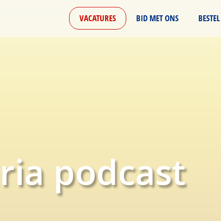
VACATURES
BID MET ONS
BESTEL
ria podcast