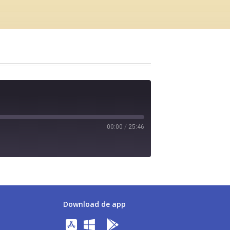
00:00
/
25:46
Download de app