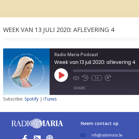
WEEK VAN 13 JULI 2020: AFLEVERING 4
Radio Maria Podcast
Week van 13 juli 2020: aflevering 4
1x
SHARE
Subscribe:
Spotify
|
iTunes
SHARE
LINK
Neem contact op
EMBED
info@radiomaria.be