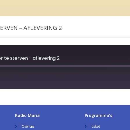
RVEN – AFLEVERING 2
te sterven - aflevering 2
Radio Maria
Programma's
Over ons
Gebed