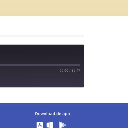
00:00
/
35:47
Download de app