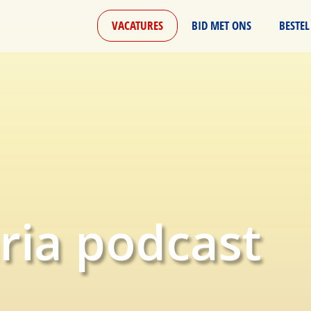
VACATURES
BID MET ONS
BESTEL
ria podcast