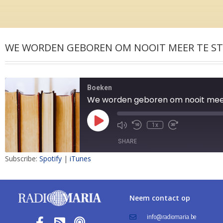
WE WORDEN GEBOREN OM NOOIT MEER TE STE
Boeken
We worden geboren om nooit meer 
1x
SHARE
Subscribe:
Spotify
|
iTunes
SHARE
LINK
Neem contact op
EMBED
info@radiomaria.be