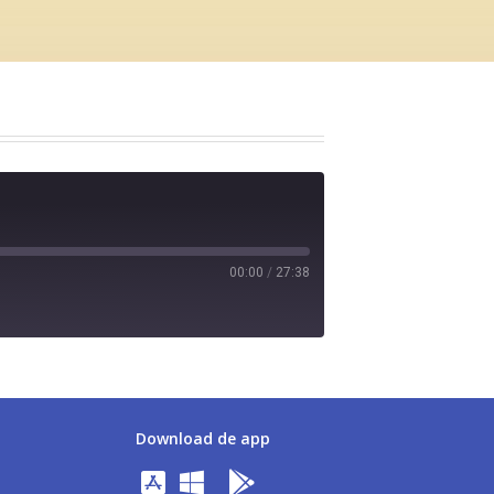
00:00
/
27:38
Download de app