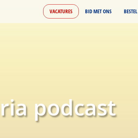
VACATURES
BID MET ONS
BESTEL
ria podcast