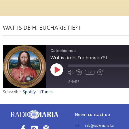
WAT IS DE H. EUCHARISTIE? I
Catechismus
Wat is de H. Eucharistie? I
1x
SHARE
Subscribe:
Spotify
|
iTunes
SHARE
LINK
Neem contact op
EMBED
info@radiomaria.be