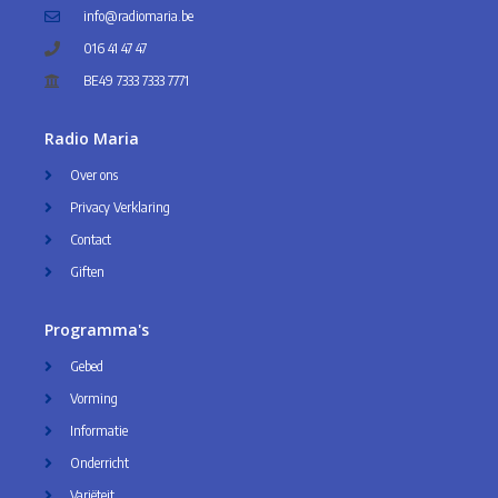
info@radiomaria.be
016 41 47 47
BE49 7333 7333 7771
Radio Maria
Over ons
Privacy Verklaring
Contact
Giften
Programma's
Gebed
Vorming
Informatie
Onderricht
Variëteit