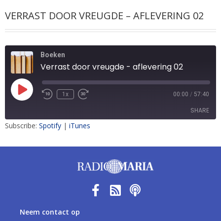
VERRAST DOOR VREUGDE – AFLEVERING 02
Boeken
Verrast door vreugde - aflevering 02
1x
00:00
/
57:40
SHARE
Subscribe:
Spotify
|
iTunes
SHARE
LINK
EMBED
Neem contact op