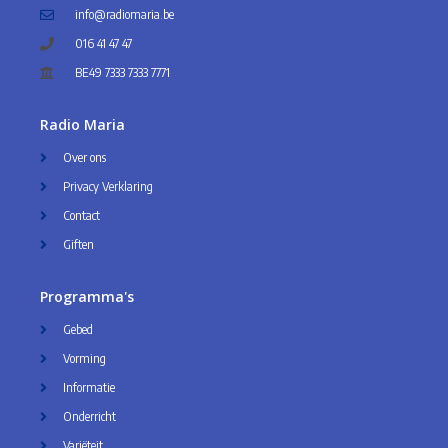
info@radiomaria.be
016 41 47 47
BE49 7333 7333 7771
Radio Maria
Over ons
Privacy Verklaring
Contact
Giften
Programma's
Gebed
Vorming
Informatie
Onderricht
Variëteit