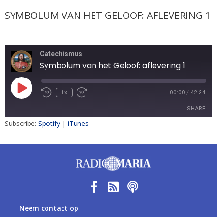
SYMBOLUM VAN HET GELOOF: AFLEVERING 1
Catechismus
Symbolum van het Geloof: aflevering 1
1x
00:00
/
42:34
SHARE
Subscribe:
Spotify
|
iTunes
SHARE
LINK
EMBED
Neem contact op