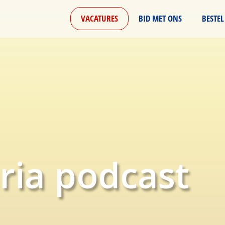
VACATURES
BID MET ONS
BESTEL
ria podcast