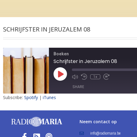
SCHRIJFSTER IN JERUZALEM 08
Boeken
Schrijfster in Jeruzalem 08
1x
SHARE
Subscribe:
Spotify
|
iTunes
SHARE
LINK
Neem contact op
EMBED
info@radiomaria.be