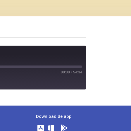
00:00
/
54:34
Download de app