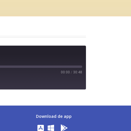
00:00
/
30:48
Download de app