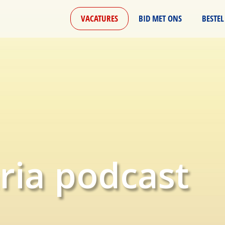
VACATURES
BID MET ONS
BESTEL
ria podcast