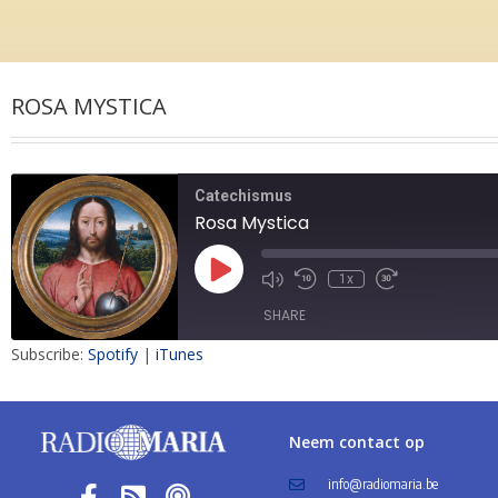
ROSA MYSTICA
Catechismus
Rosa Mystica
1x
SHARE
Subscribe:
Spotify
|
iTunes
SHARE
LINK
Neem contact op
EMBED
info@radiomaria.be