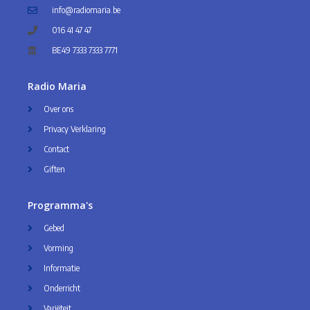
info@radiomaria.be
016 41 47 47
BE49 7333 7333 7771
Radio Maria
Over ons
Privacy Verklaring
Contact
Giften
Programma's
Gebed
Vorming
Informatie
Onderricht
Variëteit