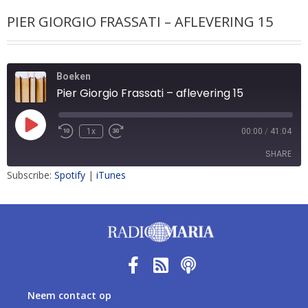
PIER GIORGIO FRASSATI – AFLEVERING 15
Boeken
Pier Giorgio Frassati – aflevering 15
1x
00:00
/
41:04
SHARE
Subscribe:
Spotify
|
iTunes
SHARE
LINK
EMBED
Neem contact op