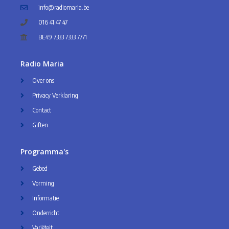
info@radiomaria.be
016 41 47 47
BE49 7333 7333 7771
Radio Maria
Over ons
Privacy Verklaring
Contact
Giften
Programma's
Gebed
Vorming
Informatie
Onderricht
Variëteit